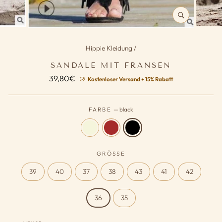
SCHLIESSEN (
ESC)
Hippie Kleidung
/
SANDALE MIT FRANSEN
Normaler
39,80€
Kostenloser Versand + 15% Rabatt
Preis
FARBE
—
black
GRÖSSE
39
40
37
38
43
41
42
36
35