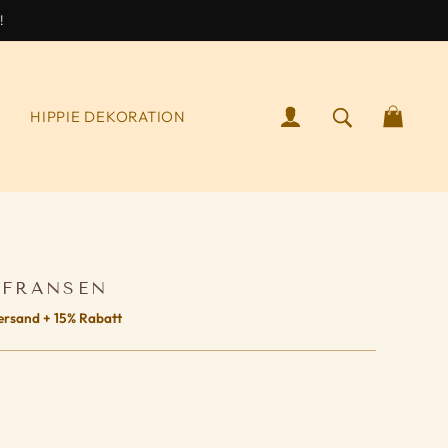
!
ANMELDEN
SUCHEN NA
WAR
S
HIPPIE DEKORATION
 FRANSEN
ersand + 15% Rabatt