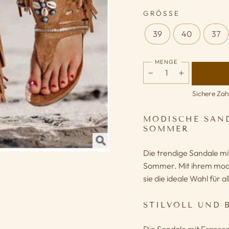
GRÖSSE
39
40
37
MENGE
−
+
Sichere Zah
MODISCHE SAND
SOMMER
Die trendige Sandale mi
Sommer. Mit ihrem mod
sie die ideale Wahl für a
STILVOLL UND