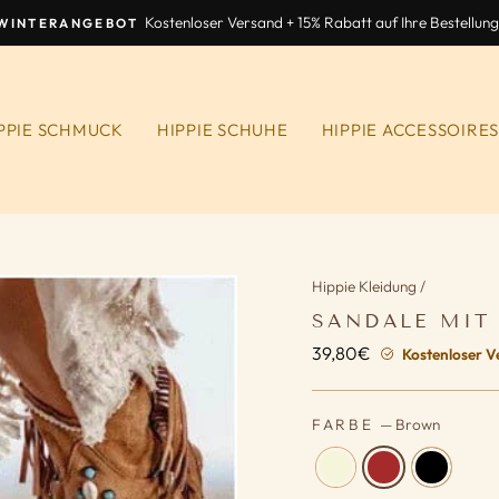
Kostenloser Versand + 15% Rabatt auf Ihre Bestellung
WINTERANGEBOT
Diashow
anhalten
PPIE SCHMUCK
HIPPIE SCHUHE
HIPPIE ACCESSOIRE
Hippie Kleidung
/
SANDALE MIT
39,80€
Normaler
Kostenloser V
Preis
FARBE
—
Brown