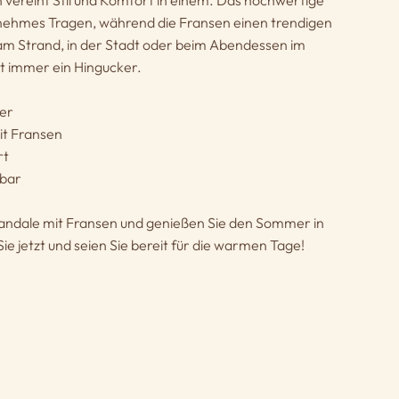
 vereint Stil und Komfort in einem. Das hochwertige
enehmes Tragen, während die Fransen einen trendigen
am Strand, in der Stadt oder beim Abendessen im
st immer ein Hingucker.
er
it Fransen
rt
rbar
e Sandale mit Fransen und genießen Sie den Sommer in
Sie jetzt und seien Sie bereit für die warmen Tage!