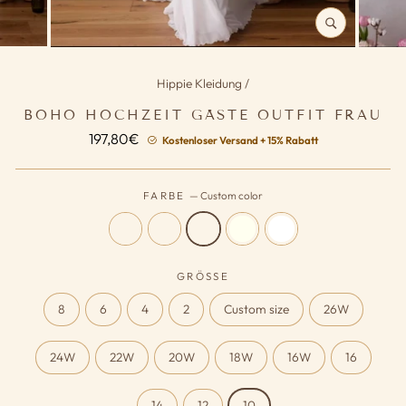
SCHLIESSEN (
ESC)
Hippie Kleidung
/
BOHO HOCHZEIT GÄSTE OUTFIT FRAU
Normaler
197,80€
Kostenloser Versand + 15% Rabatt
Preis
FARBE
—
Custom color
GRÖSSE
8
6
4
2
Custom size
26W
24W
22W
20W
18W
16W
16
14
12
10