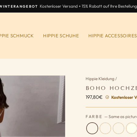
Kostenloser Versand + 15% Rabatt auf Ihre Bestellung
WINTERANGEBOT
Diashow
anhalten
PPIE SCHMUCK
HIPPIE SCHUHE
HIPPIE ACCESSOIRE
Hippie Kleidung
/
BOHO HOCHZE
197,80€
Normaler
Kostenloser V
Preis
FARBE
—
Same as pictur