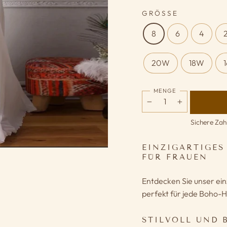
GRÖSSE
8
6
4
20W
18W
MENGE
−
+
Sichere Zah
EINZIGARTIGES
FÜR FRAUEN
Entdecken Sie unser ein
perfekt für jede Boho-Ho
STILVOLL UND 