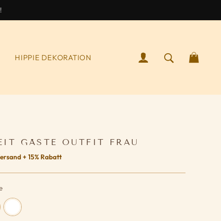
!
ANMELDEN
SUCHEN NA
WAR
S
HIPPIE DEKORATION
IT GÄSTE OUTFIT FRAU
ersand + 15% Rabatt
e