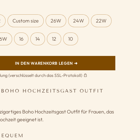
2
Custom size
26W
24W
22W
16W
16
14
12
10
IN DEN WARENKORB LEGEN ➜
lung (verschlüsselt durch das SSL-Protokoll)
 BOHO HOCHZEITSGAST OUTFIT
zigartiges Boho Hochzeitsgast Outfit für Frauen, das
chzeit geeignet ist.
BEQUEM