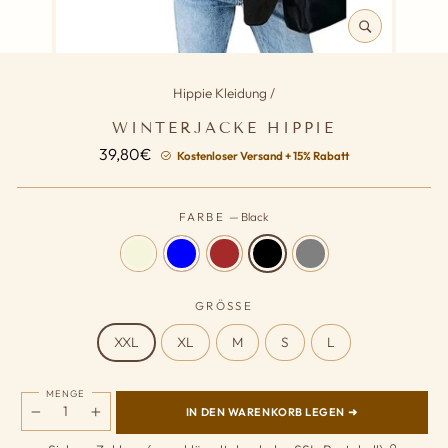
SCHLIESSEN (
ESC)
Hippie Kleidung
/
WINTERJACKE HIPPIE
Normaler
39,80€
Kostenloser Versand + 15% Rabatt
Preis
FARBE
—
Black
GRÖSSE
XXL
XL
M
S
L
MENGE
IN DEN WARENKORB LEGEN ➜
−
+