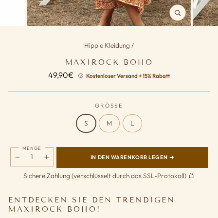
SCHLIESSEN (
ESC)
Hippie Kleidung
/
MAXIROCK BOHO
Normaler
49,90€
Kostenloser Versand + 15% Rabatt
Preis
GRÖSSE
S
M
L
MENGE
IN DEN WARENKORB LEGEN ➜
−
+
Sichere Zahlung (verschlüsselt durch das SSL-Protokoll)
ENTDECKEN SIE DEN TRENDIGEN
MAXIROCK BOHO!