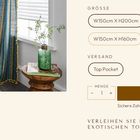
GRÖSSE
W150cm X H200cm
W150cm X H160cm
VERSAND
Top Pocket
MENGE
−
+
Sichere Zah
VERLEIHEN SIE
EXOTISCHEN T