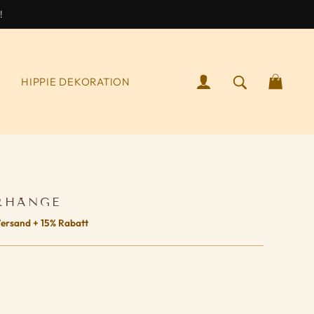
!
ANMELDEN
SUCHEN NA
WAR
S
HIPPIE DEKORATION
RHÄNGE
Versand + 15% Rabatt