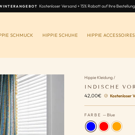
Kostenloser Versand + 15% Rabatt auf Ihre Bestellung
WINTERANGEBOT
Diashow
anhalten
PPIE SCHMUCK
HIPPIE SCHUHE
HIPPIE ACCESSOIRE
Hippie Kleidung
/
INDISCHE VO
42,00€
Normaler
Kostenloser 
Preis
FARBE
—
Blue