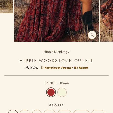
SCHLIESSEN (
ESC)
Hippie Kleidung
/
HIPPIE WOODSTOCK OUTFIT
Normaler
78,90€
Kostenloser Versand + 15% Rabatt
Preis
FARBE
—
Brown
GRÖSSE