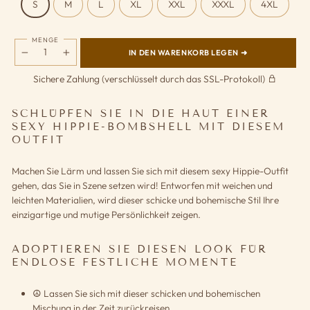
S
M
L
XL
XXL
XXXL
4XL
MENGE
IN DEN WARENKORB LEGEN ➜
−
+
Sichere Zahlung (verschlüsselt durch das SSL-Protokoll)
SCHLÜPFEN SIE IN DIE HAUT EINER
SEXY HIPPIE-BOMBSHELL MIT DIESEM
OUTFIT
Machen Sie Lärm und lassen Sie sich mit diesem sexy Hippie-Outfit
gehen, das Sie in Szene setzen wird! Entworfen mit weichen und
leichten Materialien, wird dieser schicke und bohemische Stil Ihre
einzigartige und mutige Persönlichkeit zeigen.
ADOPTIEREN SIE DIESEN LOOK FÜR
ENDLOSE FESTLICHE MOMENTE
☮️ Lassen Sie sich mit dieser schicken und bohemischen
Mischung in der Zeit zurückreisen