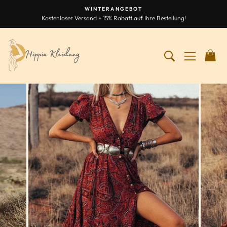
Zum
WINTERANGEBOT
Inhalt
Kostenloser Versand + 15% Rabatt auf Ihre Bestellung!
Diashow
springen
anhalten
SUCHEN NA
NAVIGA
W