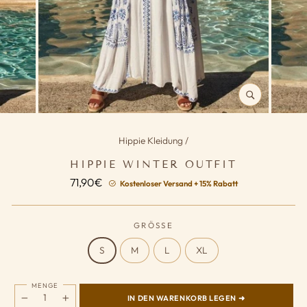
SCHLIESSEN (
ESC)
Hippie Kleidung
/
HIPPIE WINTER OUTFIT
Normaler
71,90€
Kostenloser Versand + 15% Rabatt
Preis
GRÖSSE
S
M
L
XL
MENGE
IN DEN WARENKORB LEGEN ➜
−
+