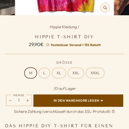
SCHLIESSEN (
ESC)
Hippie Kleidung
/
HIPPIE T-SHIRT DIY
Normaler
29,90€
Kostenloser Versand + 15% Rabatt
Preis
GRÖSSE
M
L
XL
XXL
XXXL
10 auf Lager
MENGE
IN DEN WARENKORB LEGEN ➜
−
+
Sichere Zahlung (verschlüsselt durch das SSL-Protokoll)
DAS HIPPIE DIY T-SHIRT FÜR EINEN