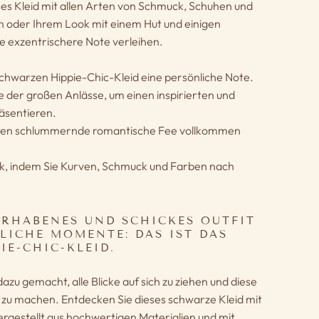
es Kleid mit allen Arten von Schmuck, Schuhen und
n oder Ihrem Look mit einem Hut und einigen
e exzentrischere Note verleihen.
chwarzen Hippie-Chic-Kleid eine persönliche Note.
e der großen Anlässe, um einen inspirierten und
räsentieren.
Ihnen schlummernde romantische Fee vollkommen
k, indem Sie Kurven, Schmuck und Farben nach
ERHABENES UND SCHICKES OUTFIT
LICHE MOMENTE: DAS IST DAS
IE-CHIC-KLEID.
 dazu gemacht, alle Blicke auf sich zu ziehen und diese
zu machen. Entdecken Sie dieses schwarze Kleid mit
hergestellt aus hochwertigen Materialien und mit