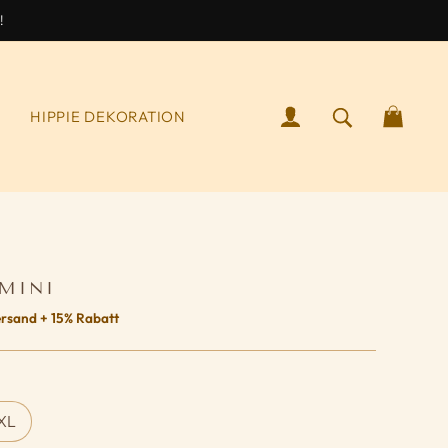
!
ANMELDEN
SUCHEN NA
WAR
S
HIPPIE DEKORATION
 MINI
rsand + 15% Rabatt
XL