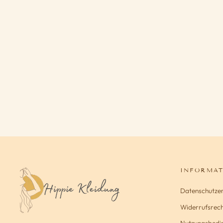
HIPPIE KLEID MINI
67,90€
INFORMA
Datenschutze
Widerrufsrech