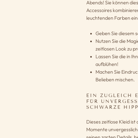
Abends! Sie können dies
Accessoires kombiniere
leuchtenden Farben ein
Geben Sie diesem s
Nutzen Sie die Magi
zeitlosen Look zu p
Lassen Sie die in 
aufblühen!
Machen Sie Eindruc
Belieben mischen.
EIN ZUGLEICH 
FÜR UNVERGESS
SCHWARZE HIPP
Dieses zeitlose Kleid ist
Momente unvergesslich 
seinen zarten Details, 