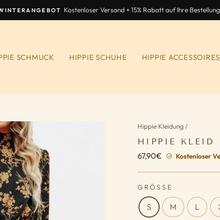
Kostenloser Versand + 15% Rabatt auf Ihre Bestellung
WINTERANGEBOT
Diashow
anhalten
PPIE SCHMUCK
HIPPIE SCHUHE
HIPPIE ACCESSOIRE
Hippie Kleidung
/
HIPPIE KLEID
67,90€
Normaler
Kostenloser Ve
Preis
GRÖSSE
S
M
L