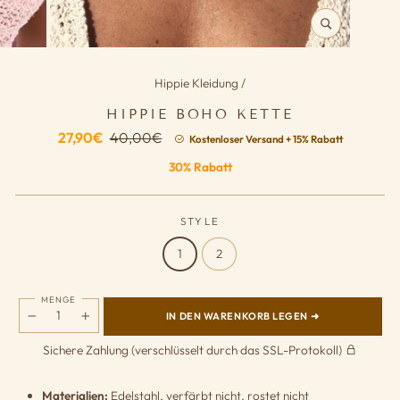
SCHLIESSEN (
ESC)
Hippie Kleidung
/
HIPPIE BOHO KETTE
Normaler
Reduzierter
27,90€
40,00€
Kostenloser Versand + 15% Rabatt
Preis
Preis
30% Rabatt
STYLE
1
2
MENGE
IN DEN WARENKORB LEGEN ➜
−
+
Sichere Zahlung (verschlüsselt durch das SSL-Protokoll)
Materialien:
Edelstahl, verfärbt nicht, rostet nicht