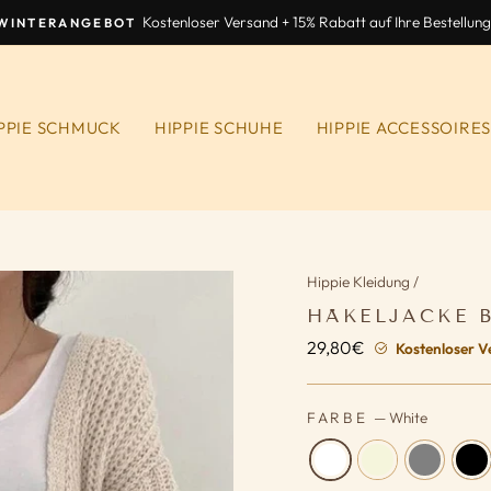
Kostenloser Versand + 15% Rabatt auf Ihre Bestellung
WINTERANGEBOT
Diashow
anhalten
PPIE SCHMUCK
HIPPIE SCHUHE
HIPPIE ACCESSOIRE
Hippie Kleidung
/
HÄKELJACKE 
29,80€
Normaler
Kostenloser V
Preis
FARBE
—
White