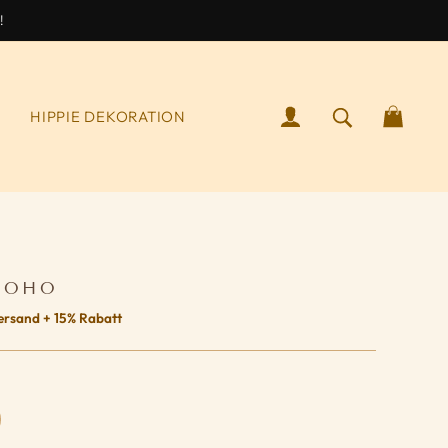
!
ANMELDEN
SUCHEN NA
WAR
S
HIPPIE DEKORATION
BOHO
ersand + 15% Rabatt