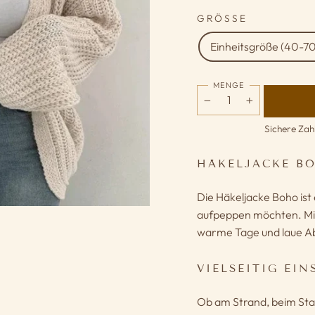
GRÖSSE
Einheitsgröße (40-7
MENGE
−
+
Sichere Zah
HÄKELJACKE BO
Die Häkeljacke Boho ist
aufpeppen möchten. Mit i
warme Tage und laue A
VIELSEITIG EIN
Ob am Strand, beim Sta