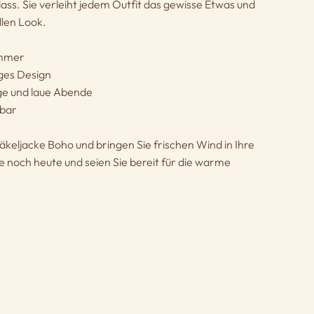
ass. Sie verleiht jedem Outfit das gewisse Etwas und
llen Look.
ommer
iges Design
ge und laue Abende
rbar
 Häkeljacke Boho und bringen Sie frischen Wind in Ihre
e noch heute und seien Sie bereit für die warme