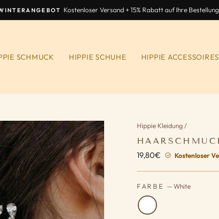
Kostenloser Versand + 15% Rabatt auf Ihre Bestellung
WINTERANGEBOT
Diashow
anhalten
PPIE SCHMUCK
HIPPIE SCHUHE
HIPPIE ACCESSOIRE
Hippie Kleidung
/
HAARSCHMUC
19,80€
Normaler
Kostenloser Ve
Preis
FARBE
—
White