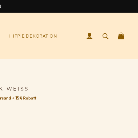
!
ANMELDEN
SUCHEN NA
WAR
S
HIPPIE DEKORATION
K WEISS
rsand + 15% Rabatt