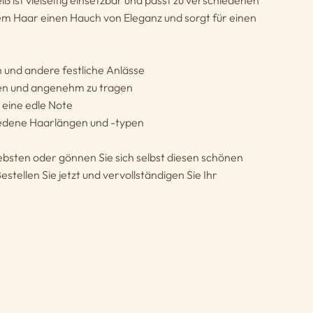
 ist vielseitig einsetzbar und passt zu verschiedenen
hrem Haar einen Hauch von Eleganz und sorgt für einen
n und andere festliche Anlässe
gen und angenehm zu tragen
 eine edle Note
iedene Haarlängen und -typen
ebsten oder gönnen Sie sich selbst diesen schönen
tellen Sie jetzt und vervollständigen Sie Ihr