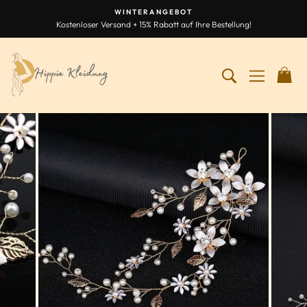
Zum
WINTERANGEBOT
Inhalt
Kostenloser Versand + 15% Rabatt auf Ihre Bestellung!
Diashow
springen
anhalten
SUCHEN NA
NAVIGA
W