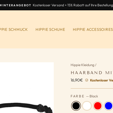
Kostenloser Versand + 15% Rabatt auf Ihre Bestellung
WINTERANGEBOT
Diashow
anhalten
PPIE SCHMUCK
HIPPIE SCHUHE
HIPPIE ACCESSOIRE
Hippie Kleidung
/
HAARBAND MI
16,90€
Normaler
Kostenloser Ve
Preis
FARBE
—
Black