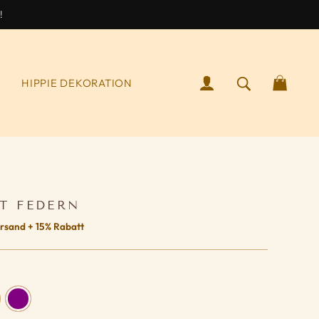
!
ANMELDEN
SUCHEN NA
WAR
S
HIPPIE DEKORATION
T FEDERN
rsand + 15% Rabatt