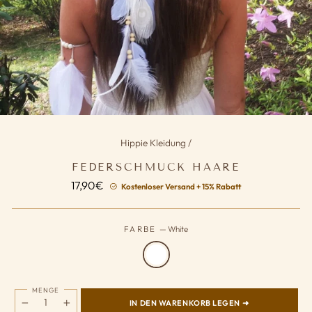
Hippie Kleidung
/
FEDERSCHMUCK HAARE
Normaler
17,90€
Kostenloser Versand + 15% Rabatt
Preis
FARBE
—
White
MENGE
IN DEN WARENKORB LEGEN ➜
−
+