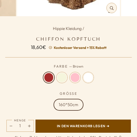
SCHLIESSEN (
ESC)
Hippie Kleidung
/
CHIFFON KOPFTUCH
Normaler
18,60€
Kostenloser Versand + 15% Rabatt
Preis
FARBE
—
Brown
GRÖSSE
160*50cm
MENGE
IN DEN WARENKORB LEGEN ➜
−
+