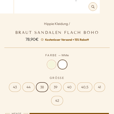
SCHLIESSEN (
ESC)
Hippie Kleidung
/
BRAUT SANDALEN FLACH BOHO
Normaler
78,90€
Kostenloser Versand + 15% Rabatt
Preis
FARBE
—
White
GRÖSSE
43
44
38
39
40
40,5
41
42
MENGE