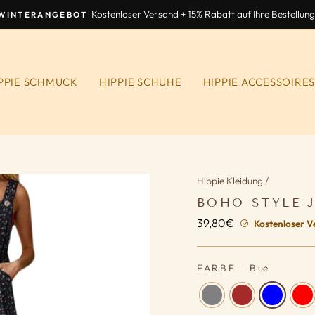
Kostenloser Versand + 15% Rabatt auf Ihre Bestellung
WINTERANGEBOT
Diashow
anhalten
PPIE SCHMUCK
HIPPIE SCHUHE
HIPPIE ACCESSOIRE
Hippie Kleidung
/
BOHO STYLE 
39,80€
Normaler
Kostenloser V
Preis
FARBE
—
Blue