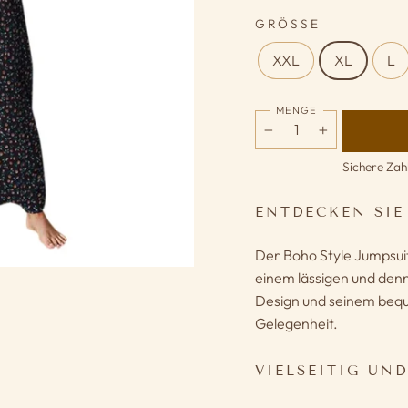
GRÖSSE
XXL
XL
L
MENGE
−
+
Sichere Zah
ENTDECKEN SIE
Der Boho Style Jumpsuit 
einem lässigen und denn
Design und seinem beque
Gelegenheit.
VIELSEITIG UN