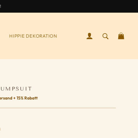
!
ANMELDEN
SUCHEN NA
WAR
S
HIPPIE DEKORATION
JUMPSUIT
ersand + 15% Rabatt