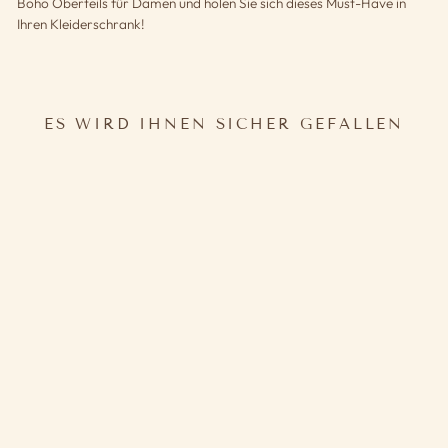
Boho Oberteils für Damen und holen Sie sich dieses Must-Have in
Ihren Kleiderschrank!
ES WIRD IHNEN SICHER GEFALLEN
BOHO OBERTEIL DAMEN
34,90€