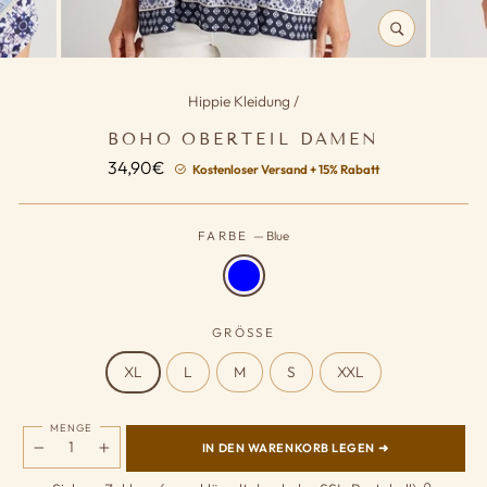
SCHLIESSEN (
ESC)
Hippie Kleidung
/
BOHO OBERTEIL DAMEN
Normaler
34,90€
Kostenloser Versand + 15% Rabatt
Preis
FARBE
—
Blue
GRÖSSE
XL
L
M
S
XXL
MENGE
IN DEN WARENKORB LEGEN ➜
−
+