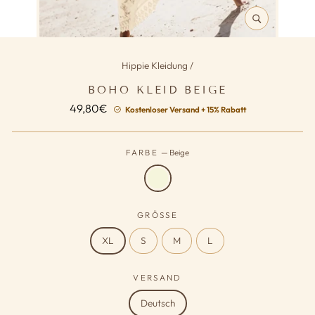
SCHLIESSEN (
ESC)
Hippie Kleidung
/
BOHO KLEID BEIGE
Normaler
49,80€
Kostenloser Versand + 15% Rabatt
Preis
FARBE
—
Beige
GRÖSSE
XL
S
M
L
VERSAND
Deutsch