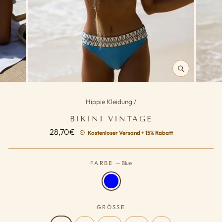
SCHLIESSEN (
ESC)
Hippie Kleidung
/
BIKINI VINTAGE
Normaler
28,70€
Kostenloser Versand + 15% Rabatt
Preis
FARBE
—
Blue
GRÖSSE