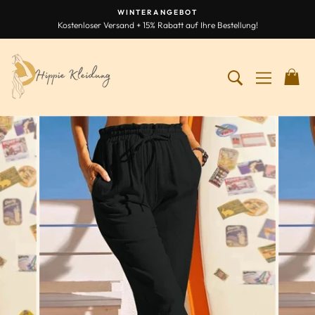
Zum
WINTERANGEBOT
Inhalt
Kostenloser Versand + 15% Rabatt auf Ihre Bestellung!
Diashow
springen
anhalten
SUCHEN NA
NAVIGA
W