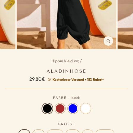
SCHLIESSEN (
ESC)
Hippie Kleidung
/
ALADINHOSE
Normaler
29,80€
Kostenloser Versand + 15% Rabatt
Preis
FARBE
—
black
GRÖSSE