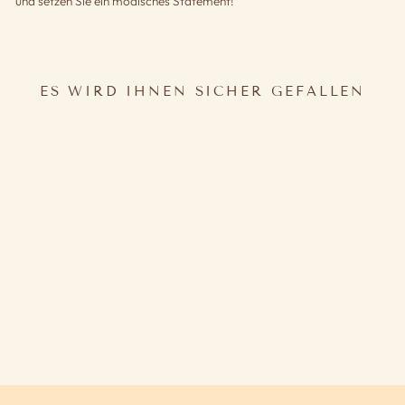
und setzen Sie ein modisches Statement!
ES WIRD IHNEN SICHER GEFALLEN
70ER JAHRE GÜRTEL
19,60€