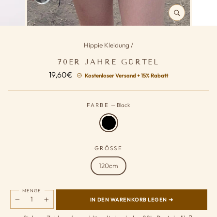
SCHLIESSEN (
ESC)
Hippie Kleidung
/
70ER JAHRE GÜRTEL
Normaler
19,60€
Kostenloser Versand + 15% Rabatt
Preis
FARBE
—
Black
GRÖSSE
120cm
MENGE
IN DEN WARENKORB LEGEN ➜
−
+