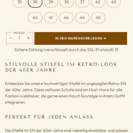
35
38
39
36
37
42
43
40
41
46
44
45
MENGE
IN DEN WARENKORB LEGEN ➜
−
+
Sichere Zahlung (verschlüsselt durch das SSL-Protokoll)
STILVOLLE STIEFEL IM RETRO-LOOK
DER 60ER JAHRE
Entdecken Sie unsere hochwertigen Stiefel im angesagten Retro-Stil
der 60er Jahre. Diese zeitlosen Schuhe sind ein Must-Have für alle
Fashion-Liebhaber, die gerne einen Hauch Nostalgie in ihrem Outfit
integrieren.
PERFEKT FÜR JEDEN ANLASS
Die Stiefel im Stil der 60er Jahre sind vielseitig einsetzbar und passen